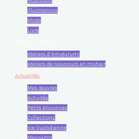
Nounours
Illustrations
Mode
Livre
Ateliers à près de Paris
Ateliers d’Amigurumi
Ateliers de nounours en mohair
Actualités
Mes œuvres
Activités
Petits Annonces
Collections
Vie Quotidienne
Messages