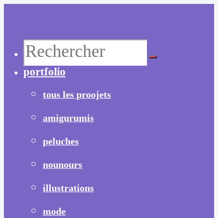
Aller
au
contenu
Recherche
portfolio
pour :
tous les proojets
amigurumis
peluches
nounours
illustrations
mode