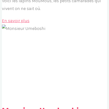
Voici les lapins MouMous, les petits camarades qui
vivent on ne sait où.
"Les
En savoir plus
MouMous"