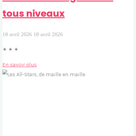
tous niveaux
18 avril 2026
18 avril 2026
✴︎ ✴︎ ✴︎
"Ateliers
En savoir plus
d’Amigurumi
–
tous
niveaux"