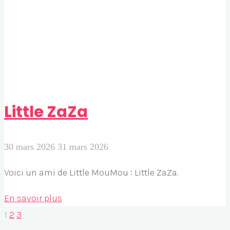
Little ZaZa
30 mars 2026
31 mars 2026
Voici un ami de Little MouMou : Little ZaZa.
"Little
En savoir plus
ZaZa"
1
2
3
Pagination