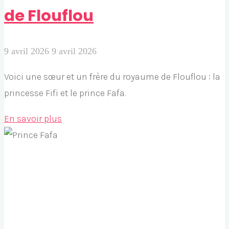
de Flouflou
9 avril 2026
9 avril 2026
Voici une sœur et un frère du royaume de Flouflou : la
princesse Fifi et le prince Fafa.
"Frère
En savoir plus
et
sœur
du
royaume
de
Flouflou"