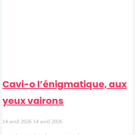
de
maille
en
maille"
Cavi-o l’énigmatique, aux
yeux vairons
14 avril 2026
14 avril 2026