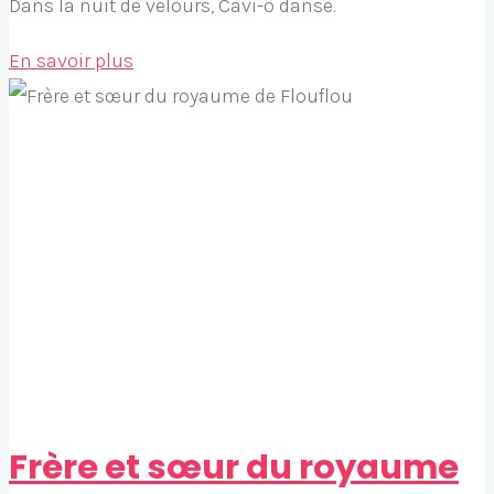
Dans la nuit de velours, Cavi-o danse.
"Cavi-
En savoir plus
o
l’énigmatique,
aux
yeux
vairons"
Frère et sœur du royaume