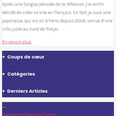
Après une longue période de la réflexion, j’ai enfin
décidé de créer ce site en français. En fait, je suis une
japonaise, qui vis ici à Paris depuis 2009, venue d’une
ville juste au nord de Tokyo.
"Bonjour
En savoir plus
!"
Coups de cœur
Catégories
Derniers Articles
Instagram
facebook
Twitter