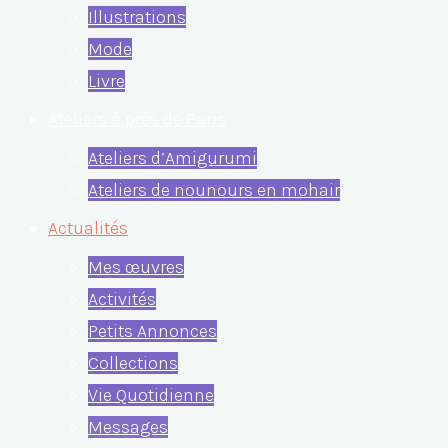
Illustrations
Mode
Livre
Ateliers à près de Paris
Ateliers d’Amigurumi
Ateliers de nounours en mohair
Actualités
Mes œuvres
Activités
Petits Annonces
Collections
Vie Quotidienne
Messages