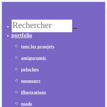
Aller
au
contenu
Recherche
portfolio
pour :
tous les proojets
amigurumis
peluches
nounours
illustrations
mode