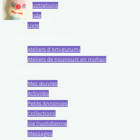
Illustrations
Mode
ChibiRu
Livre
Ateliers à près de Paris
Ateliers d’Amigurumi
Ateliers de nounours en mohair
Actualités
Mes œuvres
Activités
Petits Annonces
Collections
Vie Quotidienne
Messages