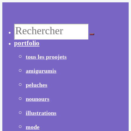
Aller
au
contenu
Recherche
portfolio
pour :
tous les proojets
amigurumis
peluches
nounours
illustrations
mode